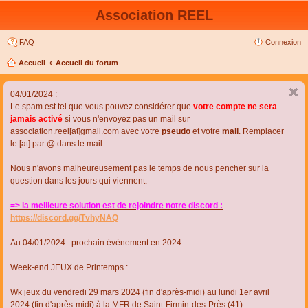
Association REEL
FAQ
Connexion
Accueil
Accueil du forum
04/01/2024 :
Le spam est tel que vous pouvez considérer que
votre compte ne sera
jamais activé
si vous n'envoyez pas un mail sur
association.reel[at]gmail.com avec votre
pseudo
et votre
mail
. Remplacer
le [at] par @ dans le mail.
Nous n'avons malheureusement pas le temps de nous pencher sur la
question dans les jours qui viennent.
=> la meilleure solution est de rejoindre notre discord :
https://discord.gg/TvhyNAQ
Au 04/01/2024 : prochain évènement en 2024
Week-end JEUX de Printemps :
Wk jeux du vendredi 29 mars 2024 (fin d'après-midi) au lundi 1er avril
2024 (fin d'après-midi) à la MFR de Saint-Firmin-des-Près (41)