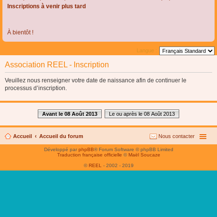
Inscriptions à venir plus tard
À bientôt !
Langue :
Association REEL - Inscription
Veuillez nous renseigner votre date de naissance afin de continuer le
processus d’inscription.
Avant le 08 Août 2013
Le ou après le 08 Août 2013
Accueil
Accueil du forum
Nous contacter
Développé par
phpBB
® Forum Software © phpBB Limited
Traduction française officielle
©
Maël Soucaze
©
REEL
- 2002 - 2019