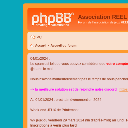
Association REEL
Forum de l'association de jeux REE
FAQ
Accueil
Accueil du forum
04/01/2024 :
Le spam est tel que vous pouvez considérer que
votre compte
@ dans le mail.
Nous n'avons malheureusement pas le temps de nous pencher su
=> la meilleure solution est de rejoindre notre discord :
http
Au 04/01/2024 : prochain évènement en 2024
Week-end JEUX de Printemps :
Wk jeux du vendredi 29 mars 2024 (fin d'après-midi) au lundi 1e
Inscriptions à venir plus tard