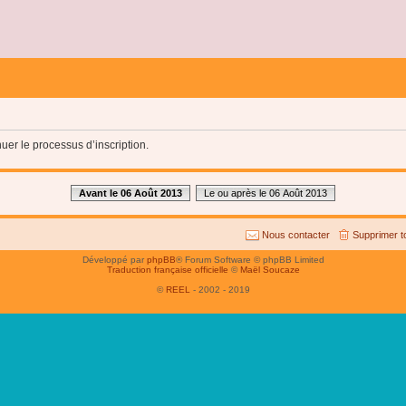
uer le processus d’inscription.
Avant le 06 Août 2013
Le ou après le 06 Août 2013
Nous contacter
Supprimer t
Développé par
phpBB
® Forum Software © phpBB Limited
Traduction française officielle
©
Maël Soucaze
©
REEL
- 2002 - 2019