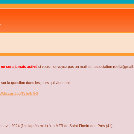
L
 ne sera jamais activé
si vous n'envoyez pas un mail sur association.reel[at]gmai
r la question dans les jours qui viennent.
s://discord.gg/TvhyNAQ
r avril 2024 (fin d'après-midi) à la MFR de Saint-Firmin-des-Près (41)