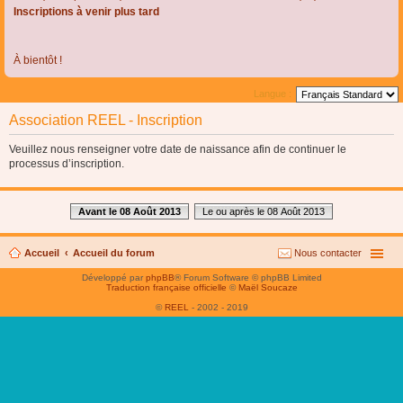
Inscriptions à venir plus tard
À bientôt !
Langue :
Association REEL - Inscription
Veuillez nous renseigner votre date de naissance afin de continuer le
processus d’inscription.
Avant le 08 Août 2013
Le ou après le 08 Août 2013
Accueil
Accueil du forum
Nous contacter
Développé par
phpBB
® Forum Software © phpBB Limited
Traduction française officielle
©
Maël Soucaze
©
REEL
- 2002 - 2019