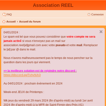
Association REEL
FAQ
Connexion
Accueil
Accueil du forum
04/01/2024 :
Le spam est tel que vous pouvez considérer que
votre compte ne sera
jamais activé
si vous n'envoyez pas un mail sur
association.reel[at]gmail.com avec votre
pseudo
et votre
mail
. Remplacer
le [at] par @ dans le mail.
Nous n'avons malheureusement pas le temps de nous pencher sur la
question dans les jours qui viennent.
=> la meilleure solution est de rejoindre notre discord :
https://discord.gg/TvhyNAQ
Au 04/01/2024 : prochain évènement en 2024
Week-end JEUX de Printemps :
Wk jeux du vendredi 29 mars 2024 (fin d'après-midi) au lundi 1er avril
2024 (fin d'après-midi) à la MFR de Saint-Firmin-des-Près (41)