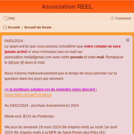
Association REEL
FAQ
Connexion
Accueil
Accueil du forum
04/01/2024 :
Le spam est tel que vous pouvez considérer que
votre compte ne sera
jamais activé
si vous n'envoyez pas un mail sur
association.reel[at]gmail.com avec votre
pseudo
et votre
mail
. Remplacer
le [at] par @ dans le mail.
Nous n'avons malheureusement pas le temps de nous pencher sur la
question dans les jours qui viennent.
=> la meilleure solution est de rejoindre notre discord :
https://discord.gg/TvhyNAQ
Au 04/01/2024 : prochain évènement en 2024
Week-end JEUX de Printemps :
Wk jeux du vendredi 29 mars 2024 (fin d'après-midi) au lundi 1er avril
2024 (fin d'après-midi) à la MFR de Saint-Firmin-des-Près (41)