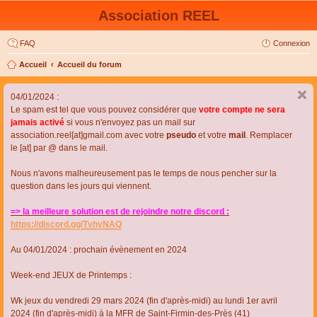
Association REEL
FAQ
Connexion
Accueil
Accueil du forum
04/01/2024 :
Le spam est tel que vous pouvez considérer que
votre compte ne sera
jamais activé
si vous n'envoyez pas un mail sur
association.reel[at]gmail.com avec votre
pseudo
et votre
mail
. Remplacer
le [at] par @ dans le mail.
Nous n'avons malheureusement pas le temps de nous pencher sur la
question dans les jours qui viennent.
=> la meilleure solution est de rejoindre notre discord :
https://discord.gg/TvhyNAQ
Au 04/01/2024 : prochain évènement en 2024
Week-end JEUX de Printemps :
Wk jeux du vendredi 29 mars 2024 (fin d'après-midi) au lundi 1er avril
2024 (fin d'après-midi) à la MFR de Saint-Firmin-des-Près (41)