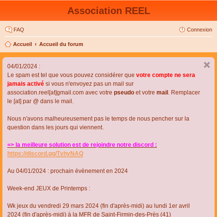
Association REEL
FAQ
Connexion
Accueil
Accueil du forum
04/01/2024 :
Le spam est tel que vous pouvez considérer que
votre compte ne sera
jamais activé
si vous n'envoyez pas un mail sur
association.reel[at]gmail.com avec votre
pseudo
et votre
mail
. Remplacer
le [at] par @ dans le mail.
Nous n'avons malheureusement pas le temps de nous pencher sur la
question dans les jours qui viennent.
=> la meilleure solution est de rejoindre notre discord :
https://discord.gg/TvhyNAQ
Au 04/01/2024 : prochain évènement en 2024
Week-end JEUX de Printemps :
Wk jeux du vendredi 29 mars 2024 (fin d'après-midi) au lundi 1er avril
2024 (fin d'après-midi) à la MFR de Saint-Firmin-des-Près (41)