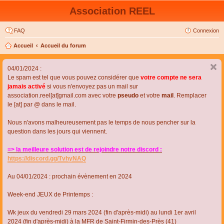
Association REEL
FAQ
Connexion
Accueil
Accueil du forum
04/01/2024 :
Le spam est tel que vous pouvez considérer que
votre compte ne sera
jamais activé
si vous n'envoyez pas un mail sur
association.reel[at]gmail.com avec votre
pseudo
et votre
mail
. Remplacer
le [at] par @ dans le mail.
Nous n'avons malheureusement pas le temps de nous pencher sur la
question dans les jours qui viennent.
=> la meilleure solution est de rejoindre notre discord :
https://discord.gg/TvhyNAQ
Au 04/01/2024 : prochain évènement en 2024
Week-end JEUX de Printemps :
Wk jeux du vendredi 29 mars 2024 (fin d'après-midi) au lundi 1er avril
2024 (fin d'après-midi) à la MFR de Saint-Firmin-des-Près (41)