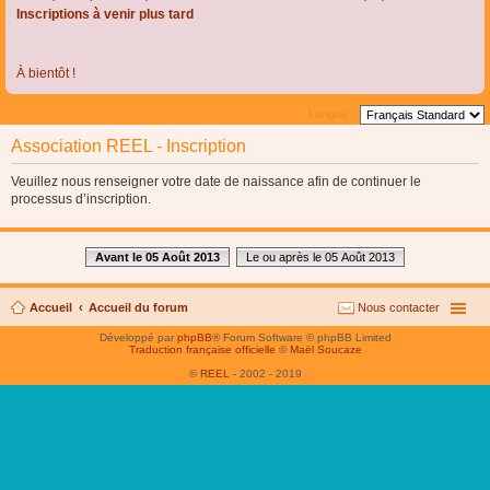
Inscriptions à venir plus tard
À bientôt !
Langue :
Association REEL - Inscription
Veuillez nous renseigner votre date de naissance afin de continuer le
processus d’inscription.
Avant le 05 Août 2013
Le ou après le 05 Août 2013
Accueil
Accueil du forum
Nous contacter
Développé par
phpBB
® Forum Software © phpBB Limited
Traduction française officielle
©
Maël Soucaze
©
REEL
- 2002 - 2019