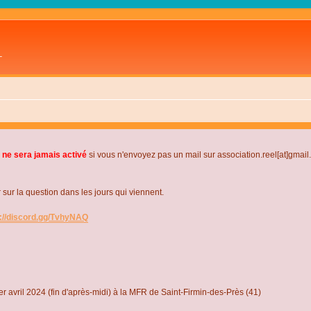
L
 ne sera jamais activé
si vous n'envoyez pas un mail sur association.reel[at]gmai
r la question dans les jours qui viennent.
s://discord.gg/TvhyNAQ
r avril 2024 (fin d'après-midi) à la MFR de Saint-Firmin-des-Près (41)