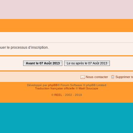
uer le processus d’inscription.
Avant le 07 Août 2013
Le ou après le 07 Août 2013
Nous contacter
Supprimer t
Développé par
phpBB
® Forum Software © phpBB Limited
Traduction française officielle
©
Maël Soucaze
©
REEL
- 2002 - 2019