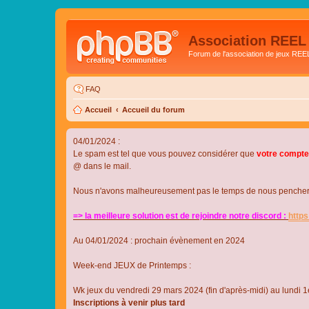
Association REEL
Forum de l'association de jeux REE
FAQ
Accueil
Accueil du forum
04/01/2024 :
Le spam est tel que vous pouvez considérer que
votre compte
@ dans le mail.
Nous n'avons malheureusement pas le temps de nous pencher su
=> la meilleure solution est de rejoindre notre discord :
http
Au 04/01/2024 : prochain évènement en 2024
Week-end JEUX de Printemps :
Wk jeux du vendredi 29 mars 2024 (fin d'après-midi) au lundi 1e
Inscriptions à venir plus tard