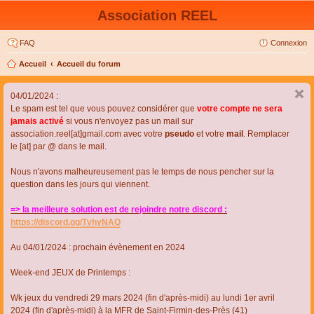
Association REEL
FAQ
Connexion
Accueil
Accueil du forum
04/01/2024 :
Le spam est tel que vous pouvez considérer que
votre compte ne sera
jamais activé
si vous n'envoyez pas un mail sur
association.reel[at]gmail.com avec votre
pseudo
et votre
mail
. Remplacer
le [at] par @ dans le mail.
Nous n'avons malheureusement pas le temps de nous pencher sur la
question dans les jours qui viennent.
=> la meilleure solution est de rejoindre notre discord :
https://discord.gg/TvhyNAQ
Au 04/01/2024 : prochain évènement en 2024
Week-end JEUX de Printemps :
Wk jeux du vendredi 29 mars 2024 (fin d'après-midi) au lundi 1er avril
2024 (fin d'après-midi) à la MFR de Saint-Firmin-des-Près (41)