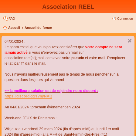
Association REEL
FAQ
Connexion
Accueil
Accueil du forum
04/01/2024 :
Le spam est tel que vous pouvez considérer que
votre compte ne sera
jamais activé
si vous n'envoyez pas un mail sur
association.reel[at]gmail.com avec votre
pseudo
et votre
mail
. Remplacer
le [at] par @ dans le mail.
Nous n'avons malheureusement pas le temps de nous pencher sur la
question dans les jours qui viennent.
=> la meilleure solution est de rejoindre notre discord :
https://discord.gg/TvhyNAQ
Au 04/01/2024 : prochain évènement en 2024
Week-end JEUX de Printemps :
Wk jeux du vendredi 29 mars 2024 (fin d'après-midi) au lundi 1er avril
2024 (fin d'après-midi) à la MFR de Saint-Firmin-des-Près (41)