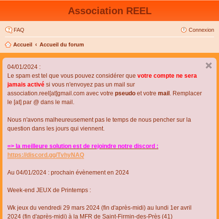
Association REEL
FAQ
Connexion
Accueil
Accueil du forum
04/01/2024 :
Le spam est tel que vous pouvez considérer que
votre compte ne sera
jamais activé
si vous n'envoyez pas un mail sur
association.reel[at]gmail.com avec votre
pseudo
et votre
mail
. Remplacer
le [at] par @ dans le mail.
Nous n'avons malheureusement pas le temps de nous pencher sur la
question dans les jours qui viennent.
=> la meilleure solution est de rejoindre notre discord :
https://discord.gg/TvhyNAQ
Au 04/01/2024 : prochain évènement en 2024
Week-end JEUX de Printemps :
Wk jeux du vendredi 29 mars 2024 (fin d'après-midi) au lundi 1er avril
2024 (fin d'après-midi) à la MFR de Saint-Firmin-des-Près (41)