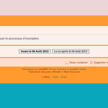
uer le processus d’inscription.
Avant le 06 Août 2013
Le ou après le 06 Août 2013
Nous contacter
Supprimer t
Développé par
phpBB
® Forum Software © phpBB Limited
Traduction française officielle
©
Maël Soucaze
©
REEL
- 2002 - 2019