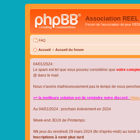
Association REEL
Forum de l'association de jeux REE
FAQ
Accueil
Accueil du forum
04/01/2024 :
Le spam est tel que vous pouvez considérer que
votre compte
@ dans le mail.
Nous n'avons malheureusement pas le temps de nous pencher su
=> la meilleure solution est de rejoindre notre discord :
http
Au 04/01/2024 : prochain évènement en 2024
Week-end JEUX de Printemps :
Wk jeux du vendredi 29 mars 2024 (fin d'après-midi) au lundi 1e
Inscriptions à venir plus tard