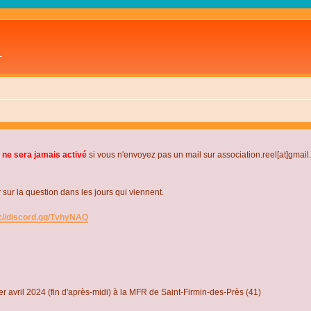
L
 ne sera jamais activé
si vous n'envoyez pas un mail sur association.reel[at]gmai
r la question dans les jours qui viennent.
s://discord.gg/TvhyNAQ
r avril 2024 (fin d'après-midi) à la MFR de Saint-Firmin-des-Près (41)