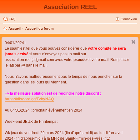
Association REEL
FAQ
Connexion
Accueil
Accueil du forum
04/01/2024 :
Le spam est tel que vous pouvez considérer que
votre compte ne sera
jamais activé
si vous n'envoyez pas un mail sur
association.reel[at]gmail.com avec votre
pseudo
et votre
mail
. Remplacer
le [at] par @ dans le mail.
Nous n'avons malheureusement pas le temps de nous pencher sur la
question dans les jours qui viennent.
=> la meilleure solution est de rejoindre notre discord :
https://discord.gg/TvhyNAQ
Au 04/01/2024 : prochain évènement en 2024
Week-end JEUX de Printemps :
Wk jeux du vendredi 29 mars 2024 (fin d'après-midi) au lundi 1er avril
2024 (fin d'après-midi) à la MFR de Saint-Firmin-des-Près (41)