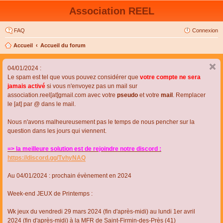
Association REEL
FAQ
Connexion
Accueil
Accueil du forum
04/01/2024 :
Le spam est tel que vous pouvez considérer que
votre compte ne sera
jamais activé
si vous n'envoyez pas un mail sur
association.reel[at]gmail.com avec votre
pseudo
et votre
mail
. Remplacer
le [at] par @ dans le mail.
Nous n'avons malheureusement pas le temps de nous pencher sur la
question dans les jours qui viennent.
=> la meilleure solution est de rejoindre notre discord :
https://discord.gg/TvhyNAQ
Au 04/01/2024 : prochain évènement en 2024
Week-end JEUX de Printemps :
Wk jeux du vendredi 29 mars 2024 (fin d'après-midi) au lundi 1er avril
2024 (fin d'après-midi) à la MFR de Saint-Firmin-des-Près (41)