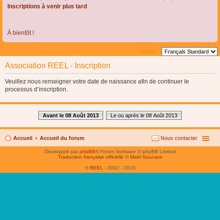
Inscriptions à venir plus tard
À bientôt !
Langue :
Association REEL - Inscription
Veuillez nous renseigner votre date de naissance afin de continuer le
processus d’inscription.
Avant le 08 Août 2013
Le ou après le 08 Août 2013
Accueil
Accueil du forum
Nous contacter
Développé par
phpBB
® Forum Software © phpBB Limited
Traduction française officielle
©
Maël Soucaze
©
REEL
- 2002 - 2019