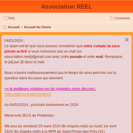
Association REEL
FAQ
Connexion
Accueil
Accueil du forum
04/01/2024 :
Le spam est tel que vous pouvez considérer que
votre compte ne sera
jamais activé
si vous n'envoyez pas un mail sur
association.reel[at]gmail.com avec votre
pseudo
et votre
mail
. Remplacer
le [at] par @ dans le mail.
Nous n'avons malheureusement pas le temps de nous pencher sur la
question dans les jours qui viennent.
=> la meilleure solution est de rejoindre notre discord :
https://discord.gg/TvhyNAQ
Au 04/01/2024 : prochain évènement en 2024
Week-end JEUX de Printemps :
Wk jeux du vendredi 29 mars 2024 (fin d'après-midi) au lundi 1er avril
2024 (fin d'après-midi) à la MFR de Saint-Firmin-des-Près (41)