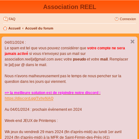
Association REEL
FAQ
Connexion
Accueil
Accueil du forum
04/01/2024 :
Le spam est tel que vous pouvez considérer que
votre compte ne sera
jamais activé
si vous n'envoyez pas un mail sur
association.reel[at]gmail.com avec votre
pseudo
et votre
mail
. Remplacer
le [at] par @ dans le mail.
Nous n'avons malheureusement pas le temps de nous pencher sur la
question dans les jours qui viennent.
=> la meilleure solution est de rejoindre notre discord :
https://discord.gg/TvhyNAQ
Au 04/01/2024 : prochain évènement en 2024
Week-end JEUX de Printemps :
Wk jeux du vendredi 29 mars 2024 (fin d'après-midi) au lundi 1er avril
2024 (fin d'après-midi) à la MFR de Saint-Firmin-des-Près (41)