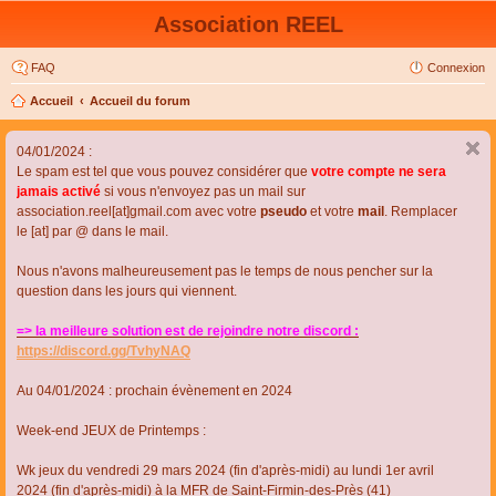
Association REEL
FAQ
Connexion
Accueil
Accueil du forum
04/01/2024 :
Le spam est tel que vous pouvez considérer que
votre compte ne sera
jamais activé
si vous n'envoyez pas un mail sur
association.reel[at]gmail.com avec votre
pseudo
et votre
mail
. Remplacer
le [at] par @ dans le mail.
Nous n'avons malheureusement pas le temps de nous pencher sur la
question dans les jours qui viennent.
=> la meilleure solution est de rejoindre notre discord :
https://discord.gg/TvhyNAQ
Au 04/01/2024 : prochain évènement en 2024
Week-end JEUX de Printemps :
Wk jeux du vendredi 29 mars 2024 (fin d'après-midi) au lundi 1er avril
2024 (fin d'après-midi) à la MFR de Saint-Firmin-des-Près (41)