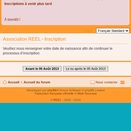
Inscriptions à venir plus tard
À bientôt !
Langue :
Association REEL - Inscription
Veuillez nous renseigner votre date de naissance afin de continuer le
processus d’inscription.
Avant le 05 Août 2013
Le ou après le 05 Août 2013
Accueil
Accueil du forum
Nous contacter
Développé par
phpBB
® Forum Software © phpBB Limited
Traduction française officielle
©
Maël Soucaze
©
REEL
- 2002 - 2019