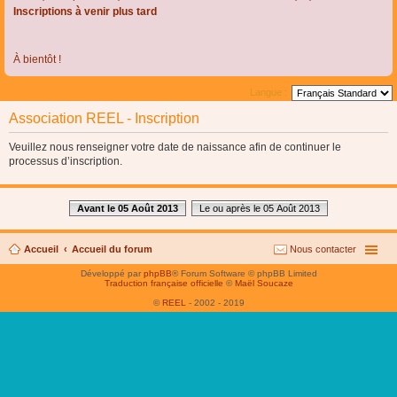
Inscriptions à venir plus tard
À bientôt !
Langue :
Association REEL - Inscription
Veuillez nous renseigner votre date de naissance afin de continuer le
processus d’inscription.
Avant le 05 Août 2013
Le ou après le 05 Août 2013
Accueil
Accueil du forum
Nous contacter
Développé par
phpBB
® Forum Software © phpBB Limited
Traduction française officielle
©
Maël Soucaze
©
REEL
- 2002 - 2019