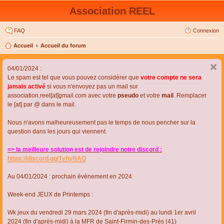
Association REEL
FAQ
Connexion
Accueil
Accueil du forum
04/01/2024 :
Le spam est tel que vous pouvez considérer que
votre compte ne sera
jamais activé
si vous n'envoyez pas un mail sur
association.reel[at]gmail.com avec votre
pseudo
et votre
mail
. Remplacer
le [at] par @ dans le mail.
Nous n'avons malheureusement pas le temps de nous pencher sur la
question dans les jours qui viennent.
=> la meilleure solution est de rejoindre notre discord :
https://discord.gg/TvhyNAQ
Au 04/01/2024 : prochain évènement en 2024
Week-end JEUX de Printemps :
Wk jeux du vendredi 29 mars 2024 (fin d'après-midi) au lundi 1er avril
2024 (fin d'après-midi) à la MFR de Saint-Firmin-des-Près (41)