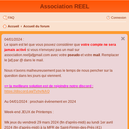
Association REEL
FAQ
Connexion
Accueil
Accueil du forum
04/01/2024 :
Le spam est tel que vous pouvez considérer que
votre compte ne sera
jamais activé
si vous n'envoyez pas un mail sur
association.reel[at]gmail.com avec votre
pseudo
et votre
mail
. Remplacer
le [at] par @ dans le mail.
Nous n'avons malheureusement pas le temps de nous pencher sur la
question dans les jours qui viennent.
=> la meilleure solution est de rejoindre notre discord :
https://discord.gg/TvhyNAQ
Au 04/01/2024 : prochain évènement en 2024
Week-end JEUX de Printemps :
Wk jeux du vendredi 29 mars 2024 (fin d'après-midi) au lundi 1er avril
2024 (fin d'après-midi) à la MFR de Saint-Firmin-des-Près (41)