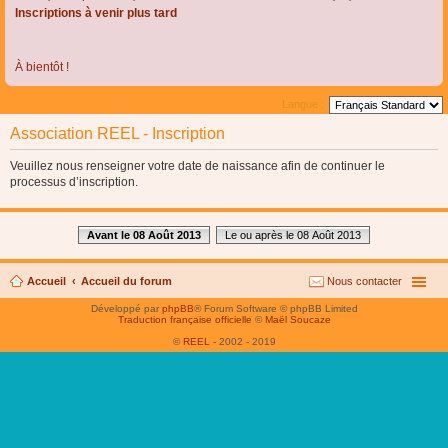
Inscriptions à venir plus tard
À bientôt !
Langue :
Association REEL - Inscription
Veuillez nous renseigner votre date de naissance afin de continuer le
processus d’inscription.
Avant le 08 Août 2013
Le ou après le 08 Août 2013
Accueil
Accueil du forum
Nous contacter
Développé par
phpBB
® Forum Software © phpBB Limited
Traduction française officielle
©
Maël Soucaze
©
REEL
- 2002 - 2019