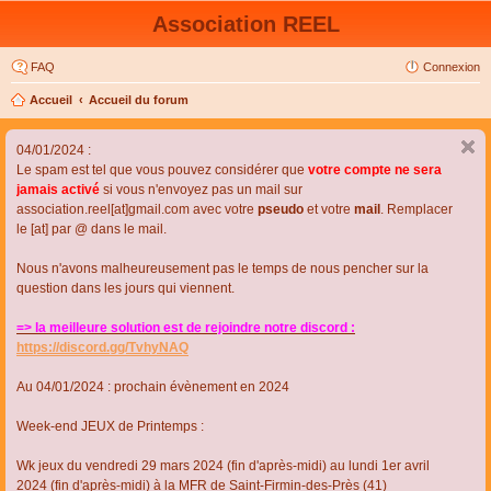
Association REEL
FAQ
Connexion
Accueil
Accueil du forum
04/01/2024 :
Le spam est tel que vous pouvez considérer que
votre compte ne sera
jamais activé
si vous n'envoyez pas un mail sur
association.reel[at]gmail.com avec votre
pseudo
et votre
mail
. Remplacer
le [at] par @ dans le mail.
Nous n'avons malheureusement pas le temps de nous pencher sur la
question dans les jours qui viennent.
=> la meilleure solution est de rejoindre notre discord :
https://discord.gg/TvhyNAQ
Au 04/01/2024 : prochain évènement en 2024
Week-end JEUX de Printemps :
Wk jeux du vendredi 29 mars 2024 (fin d'après-midi) au lundi 1er avril
2024 (fin d'après-midi) à la MFR de Saint-Firmin-des-Près (41)