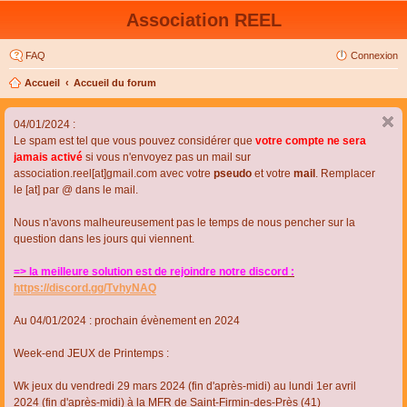
Association REEL
FAQ
Connexion
Accueil
Accueil du forum
04/01/2024 :
Le spam est tel que vous pouvez considérer que
votre compte ne sera
jamais activé
si vous n'envoyez pas un mail sur
association.reel[at]gmail.com avec votre
pseudo
et votre
mail
. Remplacer
le [at] par @ dans le mail.
Nous n'avons malheureusement pas le temps de nous pencher sur la
question dans les jours qui viennent.
=> la meilleure solution est de rejoindre notre discord :
https://discord.gg/TvhyNAQ
Au 04/01/2024 : prochain évènement en 2024
Week-end JEUX de Printemps :
Wk jeux du vendredi 29 mars 2024 (fin d'après-midi) au lundi 1er avril
2024 (fin d'après-midi) à la MFR de Saint-Firmin-des-Près (41)