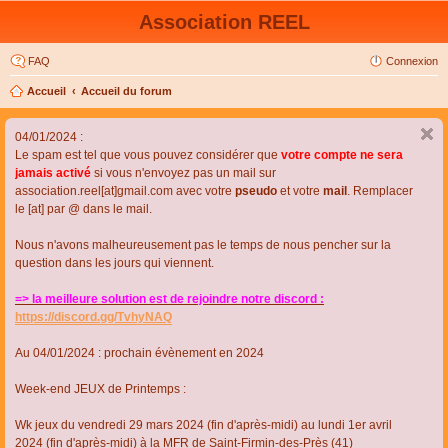
Association REEL
FAQ
Connexion
Accueil
Accueil du forum
04/01/2024 :
Le spam est tel que vous pouvez considérer que
votre compte ne sera
jamais activé
si vous n'envoyez pas un mail sur
association.reel[at]gmail.com avec votre
pseudo
et votre
mail
. Remplacer
le [at] par @ dans le mail.
Nous n'avons malheureusement pas le temps de nous pencher sur la
question dans les jours qui viennent.
=> la meilleure solution est de rejoindre notre discord :
https://discord.gg/TvhyNAQ
Au 04/01/2024 : prochain évènement en 2024
Week-end JEUX de Printemps :
Wk jeux du vendredi 29 mars 2024 (fin d'après-midi) au lundi 1er avril
2024 (fin d'après-midi) à la MFR de Saint-Firmin-des-Près (41)