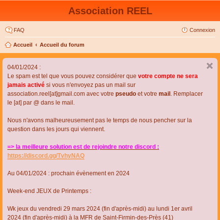
Association REEL
FAQ
Connexion
Accueil
Accueil du forum
04/01/2024 :
Le spam est tel que vous pouvez considérer que
votre compte ne sera
jamais activé
si vous n'envoyez pas un mail sur
association.reel[at]gmail.com avec votre
pseudo
et votre
mail
. Remplacer
le [at] par @ dans le mail.
Nous n'avons malheureusement pas le temps de nous pencher sur la
question dans les jours qui viennent.
=> la meilleure solution est de rejoindre notre discord :
https://discord.gg/TvhyNAQ
Au 04/01/2024 : prochain évènement en 2024
Week-end JEUX de Printemps :
Wk jeux du vendredi 29 mars 2024 (fin d'après-midi) au lundi 1er avril
2024 (fin d'après-midi) à la MFR de Saint-Firmin-des-Près (41)