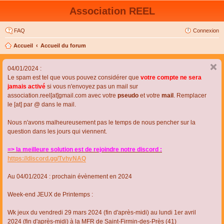
Association REEL
FAQ
Connexion
Accueil
Accueil du forum
04/01/2024 :
Le spam est tel que vous pouvez considérer que
votre compte ne sera
jamais activé
si vous n'envoyez pas un mail sur
association.reel[at]gmail.com avec votre
pseudo
et votre
mail
. Remplacer
le [at] par @ dans le mail.
Nous n'avons malheureusement pas le temps de nous pencher sur la
question dans les jours qui viennent.
=> la meilleure solution est de rejoindre notre discord :
https://discord.gg/TvhyNAQ
Au 04/01/2024 : prochain évènement en 2024
Week-end JEUX de Printemps :
Wk jeux du vendredi 29 mars 2024 (fin d'après-midi) au lundi 1er avril
2024 (fin d'après-midi) à la MFR de Saint-Firmin-des-Près (41)