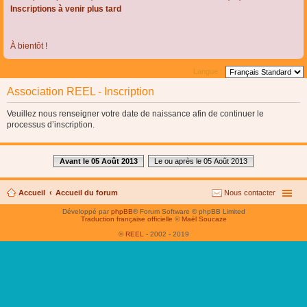
Inscriptions à venir plus tard
À bientôt !
Langue :
Association REEL - Inscription
Veuillez nous renseigner votre date de naissance afin de continuer le
processus d’inscription.
Avant le 05 Août 2013
Le ou après le 05 Août 2013
Accueil
Accueil du forum
Nous contacter
Développé par
phpBB
® Forum Software © phpBB Limited
Traduction française officielle
©
Maël Soucaze
©
REEL
- 2002 - 2019