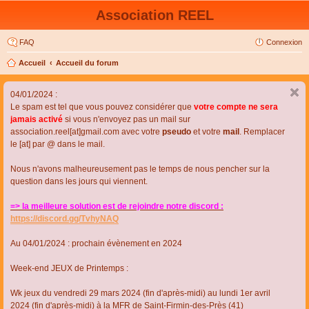
Association REEL
FAQ
Connexion
Accueil
Accueil du forum
04/01/2024 :
Le spam est tel que vous pouvez considérer que
votre compte ne sera
jamais activé
si vous n'envoyez pas un mail sur
association.reel[at]gmail.com avec votre
pseudo
et votre
mail
. Remplacer
le [at] par @ dans le mail.
Nous n'avons malheureusement pas le temps de nous pencher sur la
question dans les jours qui viennent.
=> la meilleure solution est de rejoindre notre discord :
https://discord.gg/TvhyNAQ
Au 04/01/2024 : prochain évènement en 2024
Week-end JEUX de Printemps :
Wk jeux du vendredi 29 mars 2024 (fin d'après-midi) au lundi 1er avril
2024 (fin d'après-midi) à la MFR de Saint-Firmin-des-Près (41)