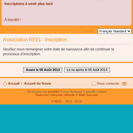
Inscriptions à venir plus tard
À bientôt !
Langue :
Association REEL - Inscription
Veuillez nous renseigner votre date de naissance afin de continuer le
processus d’inscription.
Avant le 05 Août 2013
Le ou après le 05 Août 2013
Accueil
Accueil du forum
Nous contacter
Développé par
phpBB
® Forum Software © phpBB Limited
Traduction française officielle
©
Maël Soucaze
©
REEL
- 2002 - 2019