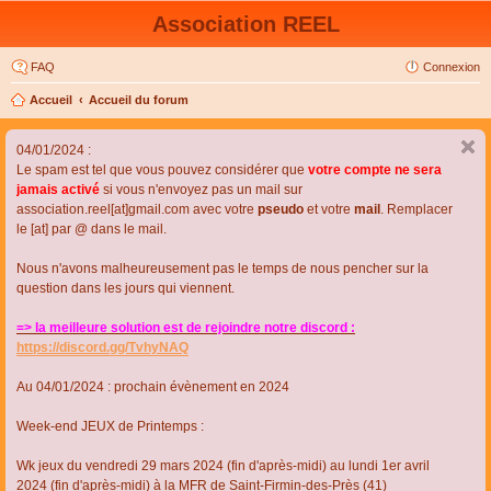
Association REEL
FAQ
Connexion
Accueil
Accueil du forum
04/01/2024 :
Le spam est tel que vous pouvez considérer que
votre compte ne sera
jamais activé
si vous n'envoyez pas un mail sur
association.reel[at]gmail.com avec votre
pseudo
et votre
mail
. Remplacer
le [at] par @ dans le mail.
Nous n'avons malheureusement pas le temps de nous pencher sur la
question dans les jours qui viennent.
=> la meilleure solution est de rejoindre notre discord :
https://discord.gg/TvhyNAQ
Au 04/01/2024 : prochain évènement en 2024
Week-end JEUX de Printemps :
Wk jeux du vendredi 29 mars 2024 (fin d'après-midi) au lundi 1er avril
2024 (fin d'après-midi) à la MFR de Saint-Firmin-des-Près (41)