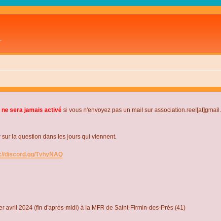
L
 ne sera jamais activé
si vous n'envoyez pas un mail sur association.reel[at]gmai
r la question dans les jours qui viennent.
s://discord.gg/TvhyNAQ
r avril 2024 (fin d'après-midi) à la MFR de Saint-Firmin-des-Près (41)