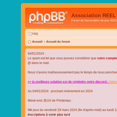
Association REEL
Forum de l'association de jeux REE
FAQ
Accueil
Accueil du forum
04/01/2024 :
Le spam est tel que vous pouvez considérer que
votre compte
@ dans le mail.
Nous n'avons malheureusement pas le temps de nous pencher su
=> la meilleure solution est de rejoindre notre discord :
http
Au 04/01/2024 : prochain évènement en 2024
Week-end JEUX de Printemps :
Wk jeux du vendredi 29 mars 2024 (fin d'après-midi) au lundi 1e
Inscriptions à venir plus tard