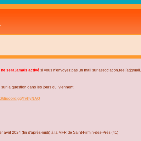
L
 ne sera jamais activé
si vous n'envoyez pas un mail sur association.reel[at]gmai
r la question dans les jours qui viennent.
s://discord.gg/TvhyNAQ
r avril 2024 (fin d'après-midi) à la MFR de Saint-Firmin-des-Près (41)