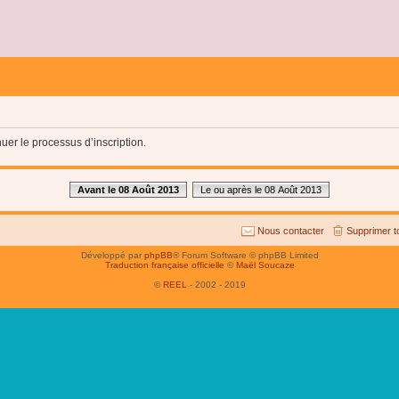
uer le processus d’inscription.
Avant le 08 Août 2013
Le ou après le 08 Août 2013
Nous contacter
Supprimer t
Développé par
phpBB
® Forum Software © phpBB Limited
Traduction française officielle
©
Maël Soucaze
©
REEL
- 2002 - 2019