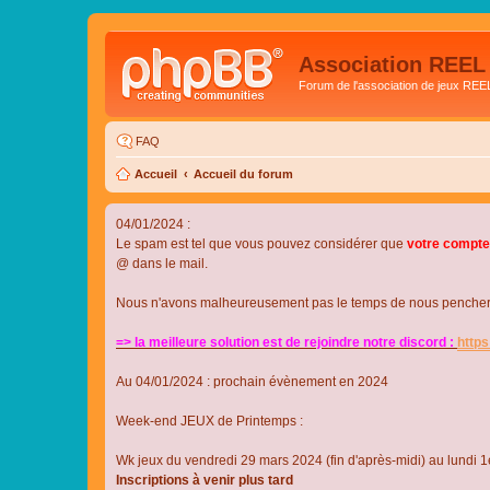
Association REEL
Forum de l'association de jeux REE
FAQ
Accueil
Accueil du forum
04/01/2024 :
Le spam est tel que vous pouvez considérer que
votre compte
@ dans le mail.
Nous n'avons malheureusement pas le temps de nous pencher su
=> la meilleure solution est de rejoindre notre discord :
http
Au 04/01/2024 : prochain évènement en 2024
Week-end JEUX de Printemps :
Wk jeux du vendredi 29 mars 2024 (fin d'après-midi) au lundi 1e
Inscriptions à venir plus tard