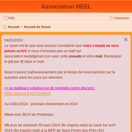
Association REEL
FAQ
Connexion
Accueil
Accueil du forum
04/01/2024 :
Le spam est tel que vous pouvez considérer que
votre compte ne sera
jamais activé
si vous n'envoyez pas un mail sur
association.reel[at]gmail.com avec votre
pseudo
et votre
mail
. Remplacer
le [at] par @ dans le mail.
Nous n'avons malheureusement pas le temps de nous pencher sur la
question dans les jours qui viennent.
=> la meilleure solution est de rejoindre notre discord :
https://discord.gg/TvhyNAQ
Au 04/01/2024 : prochain évènement en 2024
Week-end JEUX de Printemps :
Wk jeux du vendredi 29 mars 2024 (fin d'après-midi) au lundi 1er avril
2024 (fin d'après-midi) à la MFR de Saint-Firmin-des-Près (41)