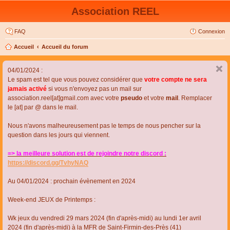
Association REEL
FAQ
Connexion
Accueil
Accueil du forum
04/01/2024 :
Le spam est tel que vous pouvez considérer que
votre compte ne sera
jamais activé
si vous n'envoyez pas un mail sur
association.reel[at]gmail.com avec votre
pseudo
et votre
mail
. Remplacer
le [at] par @ dans le mail.
Nous n'avons malheureusement pas le temps de nous pencher sur la
question dans les jours qui viennent.
=> la meilleure solution est de rejoindre notre discord :
https://discord.gg/TvhyNAQ
Au 04/01/2024 : prochain évènement en 2024
Week-end JEUX de Printemps :
Wk jeux du vendredi 29 mars 2024 (fin d'après-midi) au lundi 1er avril
2024 (fin d'après-midi) à la MFR de Saint-Firmin-des-Près (41)