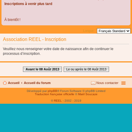
Inscriptions à venir plus tard
À bientôt !
Langue :
Association REEL - Inscription
Veuillez nous renseigner votre date de naissance afin de continuer le
processus d’inscription.
Avant le 08 Août 2013
Le ou après le 08 Août 2013
Accueil
Accueil du forum
Nous contacter
Développé par
phpBB
® Forum Software © phpBB Limited
Traduction française officielle
©
Maël Soucaze
©
REEL
- 2002 - 2019