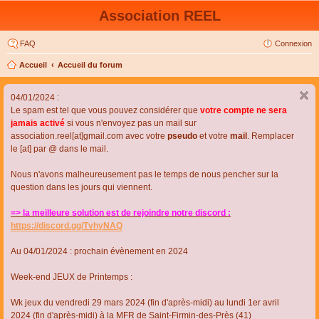
Association REEL
FAQ
Connexion
Accueil
Accueil du forum
04/01/2024 :
Le spam est tel que vous pouvez considérer que
votre compte ne sera
jamais activé
si vous n'envoyez pas un mail sur
association.reel[at]gmail.com avec votre
pseudo
et votre
mail
. Remplacer
le [at] par @ dans le mail.
Nous n'avons malheureusement pas le temps de nous pencher sur la
question dans les jours qui viennent.
=> la meilleure solution est de rejoindre notre discord :
https://discord.gg/TvhyNAQ
Au 04/01/2024 : prochain évènement en 2024
Week-end JEUX de Printemps :
Wk jeux du vendredi 29 mars 2024 (fin d'après-midi) au lundi 1er avril
2024 (fin d'après-midi) à la MFR de Saint-Firmin-des-Près (41)