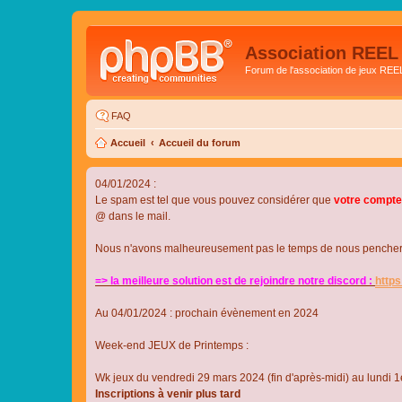
Association REEL
Forum de l'association de jeux REE
FAQ
Accueil
Accueil du forum
04/01/2024 :
Le spam est tel que vous pouvez considérer que
votre compte
@ dans le mail.
Nous n'avons malheureusement pas le temps de nous pencher su
=> la meilleure solution est de rejoindre notre discord :
http
Au 04/01/2024 : prochain évènement en 2024
Week-end JEUX de Printemps :
Wk jeux du vendredi 29 mars 2024 (fin d'après-midi) au lundi 1e
Inscriptions à venir plus tard