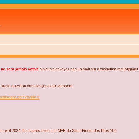
L
 ne sera jamais activé
si vous n'envoyez pas un mail sur association.reel[at]gmai
r la question dans les jours qui viennent.
s://discord.gg/TvhyNAQ
r avril 2024 (fin d'après-midi) à la MFR de Saint-Firmin-des-Près (41)