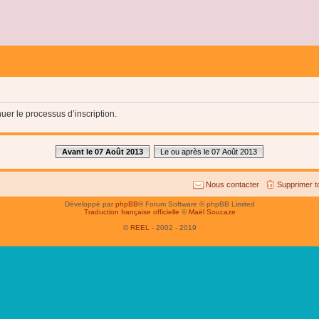
uer le processus d’inscription.
Avant le 07 Août 2013
Le ou après le 07 Août 2013
Nous contacter
Supprimer t
Développé par
phpBB
® Forum Software © phpBB Limited
Traduction française officielle
©
Maël Soucaze
©
REEL
- 2002 - 2019