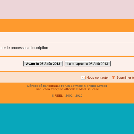
uer le processus d’inscription.
Avant le 05 Août 2013
Le ou après le 05 Août 2013
Nous contacter
Supprimer t
Développé par
phpBB
® Forum Software © phpBB Limited
Traduction française officielle
©
Maël Soucaze
©
REEL
- 2002 - 2019