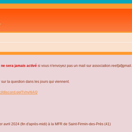
L
 ne sera jamais activé
si vous n'envoyez pas un mail sur association.reel[at]gmai
r la question dans les jours qui viennent.
s://discord.gg/TvhyNAQ
r avril 2024 (fin d'après-midi) à la MFR de Saint-Firmin-des-Près (41)