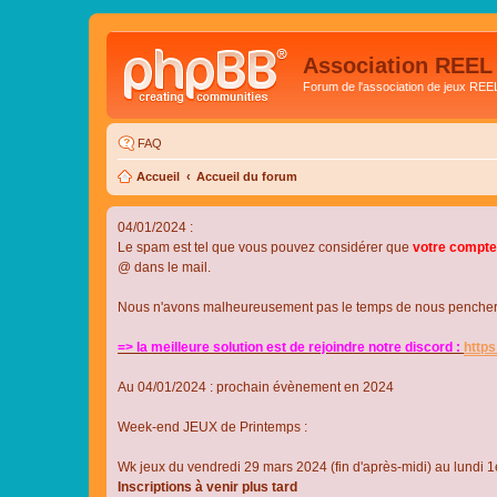
Association REEL
Forum de l'association de jeux REE
FAQ
Accueil
Accueil du forum
04/01/2024 :
Le spam est tel que vous pouvez considérer que
votre compte
@ dans le mail.
Nous n'avons malheureusement pas le temps de nous pencher su
=> la meilleure solution est de rejoindre notre discord :
http
Au 04/01/2024 : prochain évènement en 2024
Week-end JEUX de Printemps :
Wk jeux du vendredi 29 mars 2024 (fin d'après-midi) au lundi 1e
Inscriptions à venir plus tard