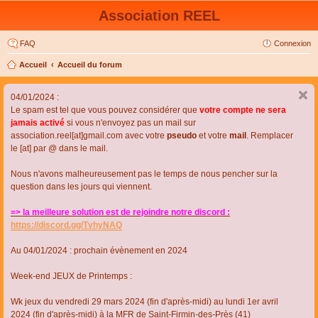
Association REEL
FAQ
Connexion
Accueil
Accueil du forum
04/01/2024 :
Le spam est tel que vous pouvez considérer que
votre compte ne sera
jamais activé
si vous n'envoyez pas un mail sur
association.reel[at]gmail.com avec votre
pseudo
et votre
mail
. Remplacer
le [at] par @ dans le mail.
Nous n'avons malheureusement pas le temps de nous pencher sur la
question dans les jours qui viennent.
=> la meilleure solution est de rejoindre notre discord :
https://discord.gg/TvhyNAQ
Au 04/01/2024 : prochain évènement en 2024
Week-end JEUX de Printemps :
Wk jeux du vendredi 29 mars 2024 (fin d'après-midi) au lundi 1er avril
2024 (fin d'après-midi) à la MFR de Saint-Firmin-des-Près (41)