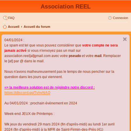
Association REEL
FAQ
Connexion
Accueil
Accueil du forum
04/01/2024 :
Le spam est tel que vous pouvez considérer que
votre compte ne sera
jamais activé
si vous n'envoyez pas un mail sur
association.reel[at]gmail.com avec votre
pseudo
et votre
mail
. Remplacer
le [at] par @ dans le mail.
Nous n'avons malheureusement pas le temps de nous pencher sur la
question dans les jours qui viennent.
=> la meilleure solution est de rejoindre notre discord :
https://discord.gg/TvhyNAQ
Au 04/01/2024 : prochain évènement en 2024
Week-end JEUX de Printemps :
Wk jeux du vendredi 29 mars 2024 (fin d'après-midi) au lundi 1er avril
2024 (fin d'après-midi) à la MFR de Saint-Firmin-des-Près (41)