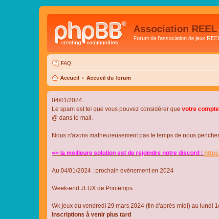
Association REEL
Forum de l'association de jeux REE
FAQ
Accueil
Accueil du forum
04/01/2024 :
Le spam est tel que vous pouvez considérer que
votre compte
@ dans le mail.
Nous n'avons malheureusement pas le temps de nous pencher su
=> la meilleure solution est de rejoindre notre discord :
http
Au 04/01/2024 : prochain évènement en 2024
Week-end JEUX de Printemps :
Wk jeux du vendredi 29 mars 2024 (fin d'après-midi) au lundi 1e
Inscriptions à venir plus tard