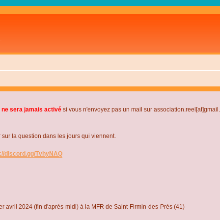
L
 ne sera jamais activé
si vous n'envoyez pas un mail sur association.reel[at]gmai
r la question dans les jours qui viennent.
s://discord.gg/TvhyNAQ
r avril 2024 (fin d'après-midi) à la MFR de Saint-Firmin-des-Près (41)