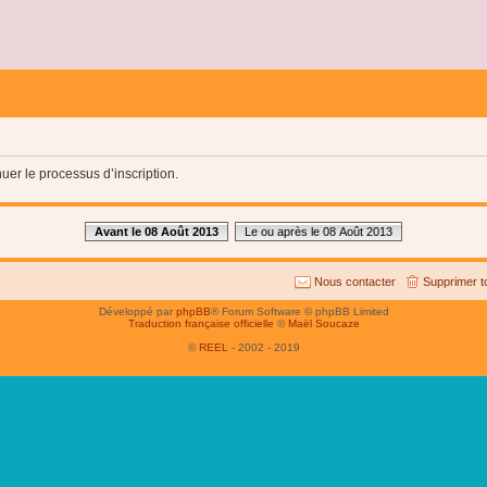
uer le processus d’inscription.
Avant le 08 Août 2013
Le ou après le 08 Août 2013
Nous contacter
Supprimer t
Développé par
phpBB
® Forum Software © phpBB Limited
Traduction française officielle
©
Maël Soucaze
©
REEL
- 2002 - 2019