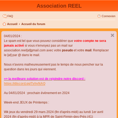
Association REEL
FAQ
Connexion
Accueil
Accueil du forum
04/01/2024 :
Le spam est tel que vous pouvez considérer que
votre compte ne sera
jamais activé
si vous n'envoyez pas un mail sur
association.reel[at]gmail.com avec votre
pseudo
et votre
mail
. Remplacer
le [at] par @ dans le mail.
Nous n'avons malheureusement pas le temps de nous pencher sur la
question dans les jours qui viennent.
=> la meilleure solution est de rejoindre notre discord :
https://discord.gg/TvhyNAQ
Au 04/01/2024 : prochain évènement en 2024
Week-end JEUX de Printemps :
Wk jeux du vendredi 29 mars 2024 (fin d'après-midi) au lundi 1er avril
2024 (fin d'après-midi) à la MFR de Saint-Firmin-des-Près (41)