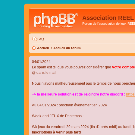
Association REEL
Forum de l'association de jeux REE
FAQ
Accueil
Accueil du forum
04/01/2024 :
Le spam est tel que vous pouvez considérer que
votre compte
@ dans le mail.
Nous n'avons malheureusement pas le temps de nous pencher su
=> la meilleure solution est de rejoindre notre discord :
http
Au 04/01/2024 : prochain évènement en 2024
Week-end JEUX de Printemps :
Wk jeux du vendredi 29 mars 2024 (fin d'après-midi) au lundi 1e
Inscriptions à venir plus tard