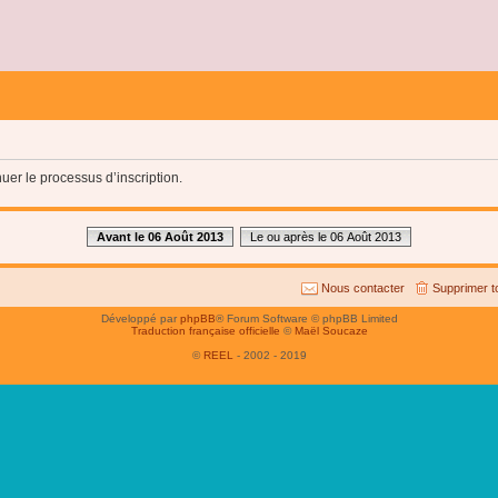
uer le processus d’inscription.
Avant le 06 Août 2013
Le ou après le 06 Août 2013
Nous contacter
Supprimer t
Développé par
phpBB
® Forum Software © phpBB Limited
Traduction française officielle
©
Maël Soucaze
©
REEL
- 2002 - 2019