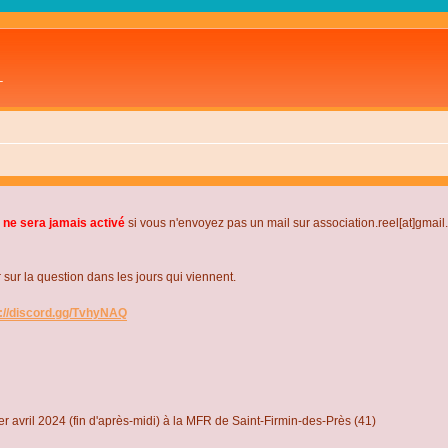
L
 ne sera jamais activé
si vous n'envoyez pas un mail sur association.reel[at]gmai
r la question dans les jours qui viennent.
s://discord.gg/TvhyNAQ
r avril 2024 (fin d'après-midi) à la MFR de Saint-Firmin-des-Près (41)