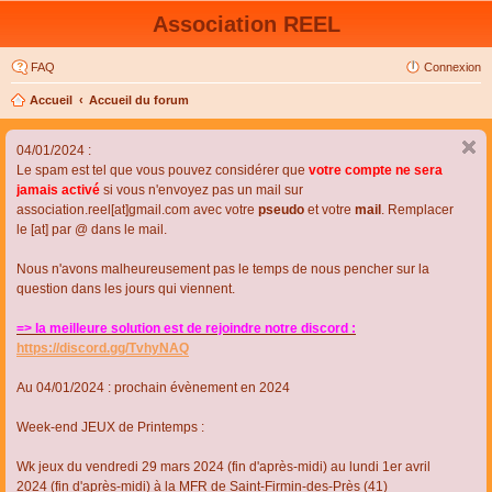
Association REEL
FAQ
Connexion
Accueil
Accueil du forum
04/01/2024 :
Le spam est tel que vous pouvez considérer que
votre compte ne sera
jamais activé
si vous n'envoyez pas un mail sur
association.reel[at]gmail.com avec votre
pseudo
et votre
mail
. Remplacer
le [at] par @ dans le mail.
Nous n'avons malheureusement pas le temps de nous pencher sur la
question dans les jours qui viennent.
=> la meilleure solution est de rejoindre notre discord :
https://discord.gg/TvhyNAQ
Au 04/01/2024 : prochain évènement en 2024
Week-end JEUX de Printemps :
Wk jeux du vendredi 29 mars 2024 (fin d'après-midi) au lundi 1er avril
2024 (fin d'après-midi) à la MFR de Saint-Firmin-des-Près (41)