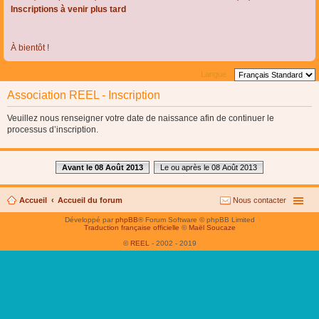
Inscriptions à venir plus tard
À bientôt !
Langue :
Association REEL - Inscription
Veuillez nous renseigner votre date de naissance afin de continuer le
processus d’inscription.
Avant le 08 Août 2013
Le ou après le 08 Août 2013
Accueil
Accueil du forum
Nous contacter
Développé par
phpBB
® Forum Software © phpBB Limited
Traduction française officielle
©
Maël Soucaze
©
REEL
- 2002 - 2019