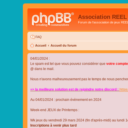
Association REEL
Forum de l'association de jeux REE
FAQ
Accueil
Accueil du forum
04/01/2024 :
Le spam est tel que vous pouvez considérer que
votre compte
@ dans le mail.
Nous n'avons malheureusement pas le temps de nous pencher su
=> la meilleure solution est de rejoindre notre discord :
http
Au 04/01/2024 : prochain évènement en 2024
Week-end JEUX de Printemps :
Wk jeux du vendredi 29 mars 2024 (fin d'après-midi) au lundi 1e
Inscriptions à venir plus tard