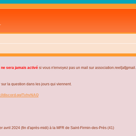
L
 ne sera jamais activé
si vous n'envoyez pas un mail sur association.reel[at]gmai
r la question dans les jours qui viennent.
s://discord.gg/TvhyNAQ
r avril 2024 (fin d'après-midi) à la MFR de Saint-Firmin-des-Près (41)