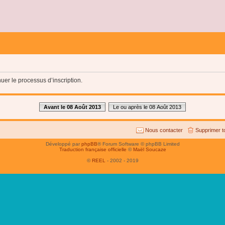
uer le processus d’inscription.
Avant le 08 Août 2013
Le ou après le 08 Août 2013
Nous contacter
Supprimer t
Développé par
phpBB
® Forum Software © phpBB Limited
Traduction française officielle
©
Maël Soucaze
©
REEL
- 2002 - 2019