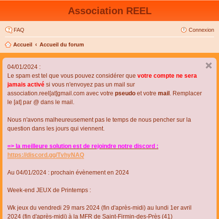
Association REEL
FAQ
Connexion
Accueil
Accueil du forum
04/01/2024 :
Le spam est tel que vous pouvez considérer que
votre compte ne sera
jamais activé
si vous n'envoyez pas un mail sur
association.reel[at]gmail.com avec votre
pseudo
et votre
mail
. Remplacer
le [at] par @ dans le mail.
Nous n'avons malheureusement pas le temps de nous pencher sur la
question dans les jours qui viennent.
=> la meilleure solution est de rejoindre notre discord :
https://discord.gg/TvhyNAQ
Au 04/01/2024 : prochain évènement en 2024
Week-end JEUX de Printemps :
Wk jeux du vendredi 29 mars 2024 (fin d'après-midi) au lundi 1er avril
2024 (fin d'après-midi) à la MFR de Saint-Firmin-des-Près (41)