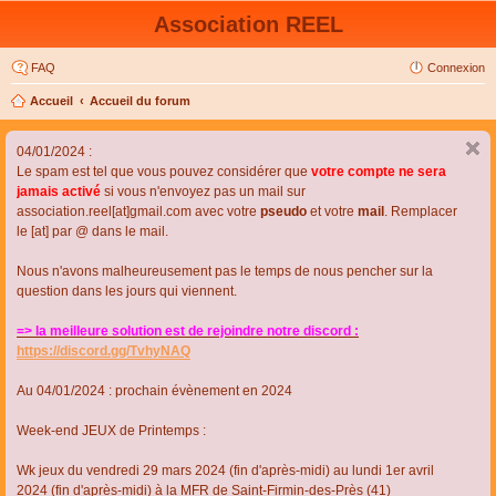
Association REEL
FAQ
Connexion
Accueil
Accueil du forum
04/01/2024 :
Le spam est tel que vous pouvez considérer que
votre compte ne sera
jamais activé
si vous n'envoyez pas un mail sur
association.reel[at]gmail.com avec votre
pseudo
et votre
mail
. Remplacer
le [at] par @ dans le mail.
Nous n'avons malheureusement pas le temps de nous pencher sur la
question dans les jours qui viennent.
=> la meilleure solution est de rejoindre notre discord :
https://discord.gg/TvhyNAQ
Au 04/01/2024 : prochain évènement en 2024
Week-end JEUX de Printemps :
Wk jeux du vendredi 29 mars 2024 (fin d'après-midi) au lundi 1er avril
2024 (fin d'après-midi) à la MFR de Saint-Firmin-des-Près (41)