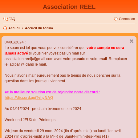
Association REEL
FAQ
Connexion
Accueil
Accueil du forum
04/01/2024 :
Le spam est tel que vous pouvez considérer que
votre compte ne sera
jamais activé
si vous n'envoyez pas un mail sur
association.reel[at]gmail.com avec votre
pseudo
et votre
mail
. Remplacer
le [at] par @ dans le mail.
Nous n'avons malheureusement pas le temps de nous pencher sur la
question dans les jours qui viennent.
=> la meilleure solution est de rejoindre notre discord :
https://discord.gg/TvhyNAQ
Au 04/01/2024 : prochain évènement en 2024
Week-end JEUX de Printemps :
Wk jeux du vendredi 29 mars 2024 (fin d'après-midi) au lundi 1er avril
2024 (fin d'après-midi) à la MFR de Saint-Firmin-des-Près (41)