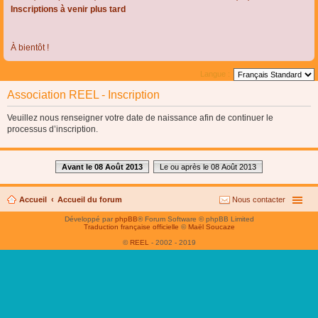
Inscriptions à venir plus tard
À bientôt !
Langue :
Association REEL - Inscription
Veuillez nous renseigner votre date de naissance afin de continuer le
processus d’inscription.
Avant le 08 Août 2013
Le ou après le 08 Août 2013
Accueil
Accueil du forum
Nous contacter
Développé par
phpBB
® Forum Software © phpBB Limited
Traduction française officielle
©
Maël Soucaze
©
REEL
- 2002 - 2019