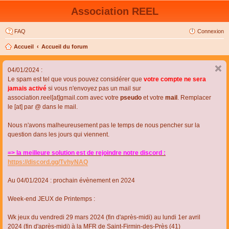
Association REEL
FAQ
Connexion
Accueil
Accueil du forum
04/01/2024 :
Le spam est tel que vous pouvez considérer que
votre compte ne sera
jamais activé
si vous n'envoyez pas un mail sur
association.reel[at]gmail.com avec votre
pseudo
et votre
mail
. Remplacer
le [at] par @ dans le mail.
Nous n'avons malheureusement pas le temps de nous pencher sur la
question dans les jours qui viennent.
=> la meilleure solution est de rejoindre notre discord :
https://discord.gg/TvhyNAQ
Au 04/01/2024 : prochain évènement en 2024
Week-end JEUX de Printemps :
Wk jeux du vendredi 29 mars 2024 (fin d'après-midi) au lundi 1er avril
2024 (fin d'après-midi) à la MFR de Saint-Firmin-des-Près (41)