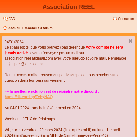
Association REEL
FAQ
Connexion
Accueil
Accueil du forum
04/01/2024 :
Le spam est tel que vous pouvez considérer que
votre compte ne sera
jamais activé
si vous n'envoyez pas un mail sur
association.reel[at]gmail.com avec votre
pseudo
et votre
mail
. Remplacer
le [at] par @ dans le mail.
Nous n'avons malheureusement pas le temps de nous pencher sur la
question dans les jours qui viennent.
=> la meilleure solution est de rejoindre notre discord :
https://discord.gg/TvhyNAQ
Au 04/01/2024 : prochain évènement en 2024
Week-end JEUX de Printemps :
Wk jeux du vendredi 29 mars 2024 (fin d'après-midi) au lundi 1er avril
2024 (fin d'après-midi) à la MFR de Saint-Firmin-des-Près (41)