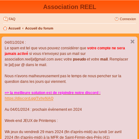
Association REEL
FAQ
Connexion
Accueil
Accueil du forum
04/01/2024 :
Le spam est tel que vous pouvez considérer que
votre compte ne sera
jamais activé
si vous n'envoyez pas un mail sur
association.reel[at]gmail.com avec votre
pseudo
et votre
mail
. Remplacer
le [at] par @ dans le mail.
Nous n'avons malheureusement pas le temps de nous pencher sur la
question dans les jours qui viennent.
=> la meilleure solution est de rejoindre notre discord :
https://discord.gg/TvhyNAQ
Au 04/01/2024 : prochain évènement en 2024
Week-end JEUX de Printemps :
Wk jeux du vendredi 29 mars 2024 (fin d'après-midi) au lundi 1er avril
2024 (fin d'après-midi) à la MFR de Saint-Firmin-des-Près (41)