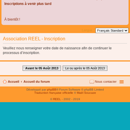
Inscriptions à venir plus tard
À bientôt !
Langue :
Association REEL - Inscription
Veuillez nous renseigner votre date de naissance afin de continuer le
processus d’inscription.
Avant le 05 Août 2013
Le ou après le 05 Août 2013
Accueil
Accueil du forum
Nous contacter
Développé par
phpBB
® Forum Software © phpBB Limited
Traduction française officielle
©
Maël Soucaze
©
REEL
- 2002 - 2019