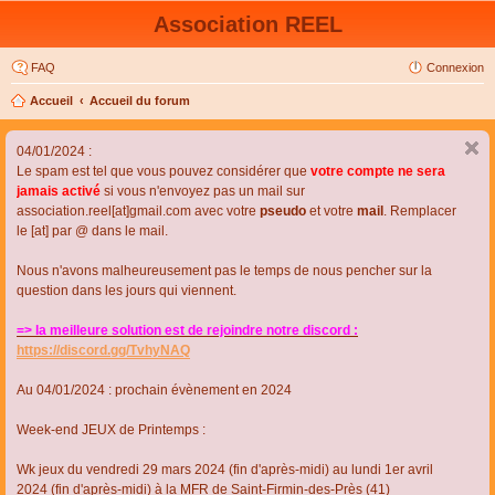
Association REEL
FAQ
Connexion
Accueil
Accueil du forum
04/01/2024 :
Le spam est tel que vous pouvez considérer que
votre compte ne sera
jamais activé
si vous n'envoyez pas un mail sur
association.reel[at]gmail.com avec votre
pseudo
et votre
mail
. Remplacer
le [at] par @ dans le mail.
Nous n'avons malheureusement pas le temps de nous pencher sur la
question dans les jours qui viennent.
=> la meilleure solution est de rejoindre notre discord :
https://discord.gg/TvhyNAQ
Au 04/01/2024 : prochain évènement en 2024
Week-end JEUX de Printemps :
Wk jeux du vendredi 29 mars 2024 (fin d'après-midi) au lundi 1er avril
2024 (fin d'après-midi) à la MFR de Saint-Firmin-des-Près (41)