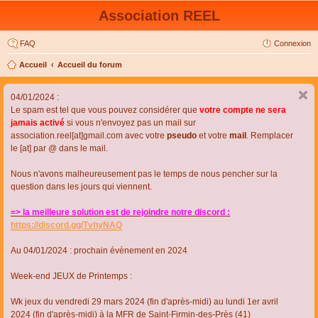
Association REEL
FAQ
Connexion
Accueil
Accueil du forum
04/01/2024 :
Le spam est tel que vous pouvez considérer que
votre compte ne sera
jamais activé
si vous n'envoyez pas un mail sur
association.reel[at]gmail.com avec votre
pseudo
et votre
mail
. Remplacer
le [at] par @ dans le mail.
Nous n'avons malheureusement pas le temps de nous pencher sur la
question dans les jours qui viennent.
=> la meilleure solution est de rejoindre notre discord :
https://discord.gg/TvhyNAQ
Au 04/01/2024 : prochain évènement en 2024
Week-end JEUX de Printemps :
Wk jeux du vendredi 29 mars 2024 (fin d'après-midi) au lundi 1er avril
2024 (fin d'après-midi) à la MFR de Saint-Firmin-des-Près (41)