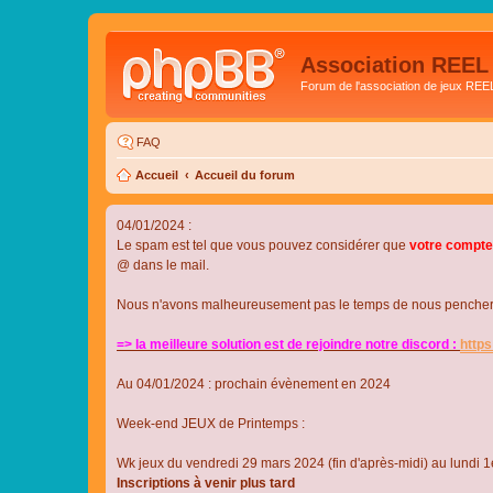
Association REEL
Forum de l'association de jeux REE
FAQ
Accueil
Accueil du forum
04/01/2024 :
Le spam est tel que vous pouvez considérer que
votre compte
@ dans le mail.
Nous n'avons malheureusement pas le temps de nous pencher su
=> la meilleure solution est de rejoindre notre discord :
http
Au 04/01/2024 : prochain évènement en 2024
Week-end JEUX de Printemps :
Wk jeux du vendredi 29 mars 2024 (fin d'après-midi) au lundi 1e
Inscriptions à venir plus tard