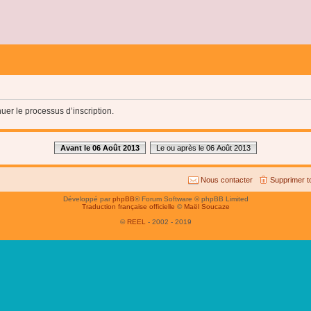
uer le processus d’inscription.
Avant le 06 Août 2013
Le ou après le 06 Août 2013
Nous contacter
Supprimer t
Développé par
phpBB
® Forum Software © phpBB Limited
Traduction française officielle
©
Maël Soucaze
©
REEL
- 2002 - 2019