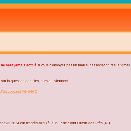
L
 ne sera jamais activé
si vous n'envoyez pas un mail sur association.reel[at]gmai
r la question dans les jours qui viennent.
s://discord.gg/TvhyNAQ
r avril 2024 (fin d'après-midi) à la MFR de Saint-Firmin-des-Près (41)