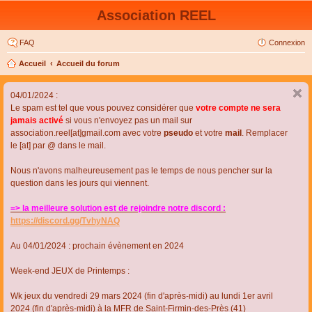
Association REEL
FAQ
Connexion
Accueil
Accueil du forum
04/01/2024 :
Le spam est tel que vous pouvez considérer que
votre compte ne sera
jamais activé
si vous n'envoyez pas un mail sur
association.reel[at]gmail.com avec votre
pseudo
et votre
mail
. Remplacer
le [at] par @ dans le mail.
Nous n'avons malheureusement pas le temps de nous pencher sur la
question dans les jours qui viennent.
=> la meilleure solution est de rejoindre notre discord :
https://discord.gg/TvhyNAQ
Au 04/01/2024 : prochain évènement en 2024
Week-end JEUX de Printemps :
Wk jeux du vendredi 29 mars 2024 (fin d'après-midi) au lundi 1er avril
2024 (fin d'après-midi) à la MFR de Saint-Firmin-des-Près (41)